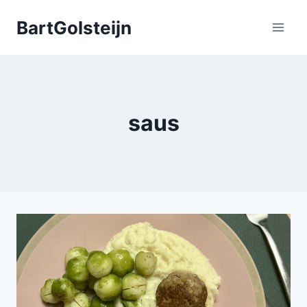
Doorgaan
BartGolsteijn
naar
inhoud
saus