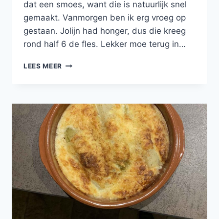
dat een smoes, want die is natuurlijk snel
gemaakt. Vanmorgen ben ik erg vroeg op
gestaan. Jolijn had honger, dus die kreeg
rond half 6 de fles. Lekker moe terug in…
VEGGIE
LEES MEER
RAGOUT
MET
CHAMPIGNONS,
GROENE
ASPERGES
EN
DOPERWTJES