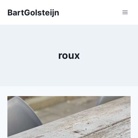
Doorgaan
BartGolsteijn
naar
inhoud
roux