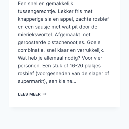
Een snel en gemakkelijk
tussengerechtje. Lekker fris met
knapperige sla en appel, zachte rosbief
en een sausje met wat pit door de
mieriekswortel. Afgemaakt met
geroosterde pistachenootjes. Goeie
combinatie, snel klaar en verrukkelijk.
Wat heb je allemaal nodig? Voor vier
personen. Een stuk of 16-20 plakjes
rosbief (voorgesneden van de slager of
supermarkt), een kleine…
BONBON
LEES MEER
VAN
ROSBIEF
MET
SLA,
APPEL,
MIERIKSWORTELSAUSJE