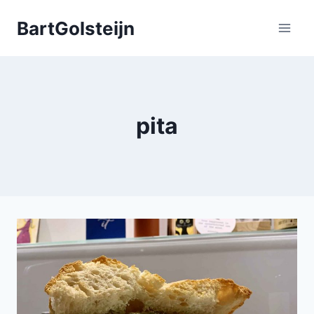
Doorgaan
BartGolsteijn
naar
inhoud
pita