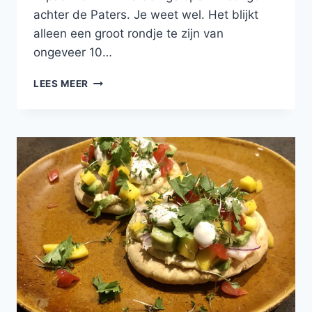
achter de Paters. Je weet wel. Het blijkt
alleen een groot rondje te zijn van
ongeveer 10…
TURKS
LEES MEER
BROOD
MET
GEKRUID
KIPPENGEHAKT
EN
TZATZIKI