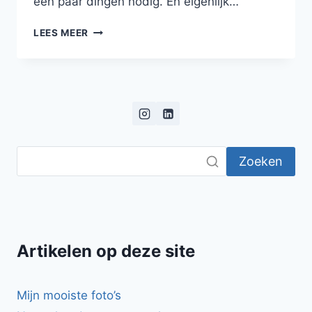
een paar dingen nodig. En eigenlijk…
PITA’S
LEES MEER
MET
HUMMUS,
AVOCADO,
MANGO
EN
GEITENKAASCRÈME
Zoeken
Artikelen op deze site
Mijn mooiste foto’s