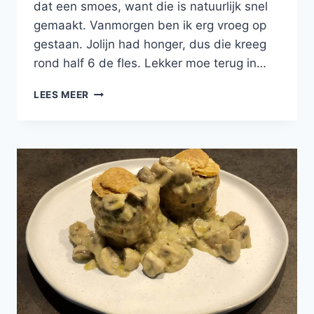
dat een smoes, want die is natuurlijk snel
gemaakt. Vanmorgen ben ik erg vroeg op
gestaan. Jolijn had honger, dus die kreeg
rond half 6 de fles. Lekker moe terug in…
VEGGIE
LEES MEER
RAGOUT
MET
CHAMPIGNONS,
GROENE
ASPERGES
EN
DOPERWTJES