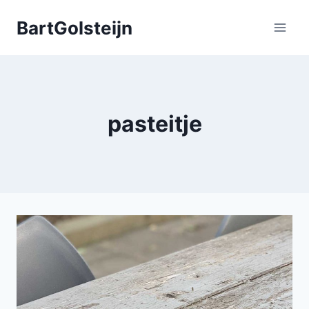
Doorgaan
BartGolsteijn
naar
inhoud
pasteitje