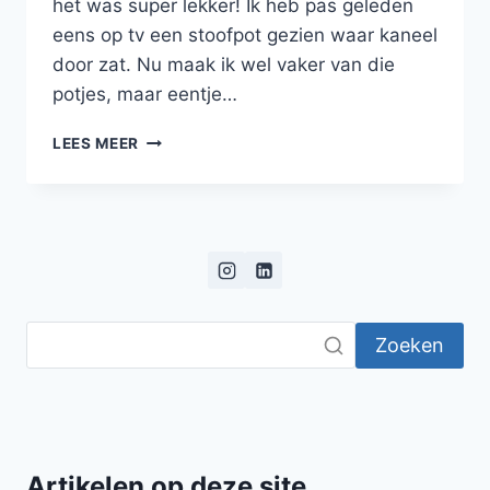
het was super lekker! Ik heb pas geleden
eens op tv een stoofpot gezien waar kaneel
door zat. Nu maak ik wel vaker van die
potjes, maar eentje…
RUNDERSTOOFPOTJE
LEES MEER
MET
WORTELEN,
TOMATEN,
KANEEL
EN
POLENTA
Zoeken
Artikelen op deze site