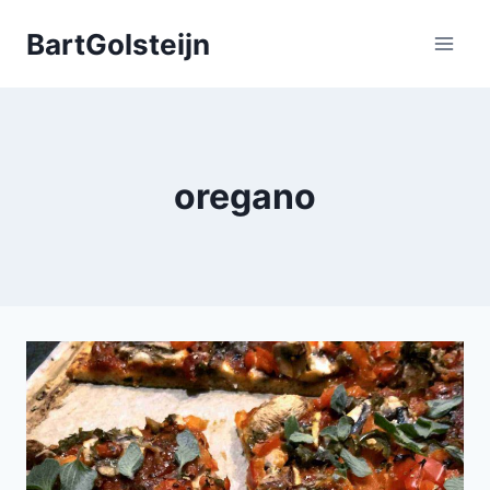
Doorgaan
BartGolsteijn
naar
inhoud
oregano