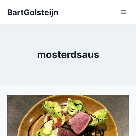
Doorgaan
BartGolsteijn
naar
inhoud
mosterdsaus