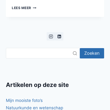
VARKENSHAASJE
LEES MEER
MET
SAUS
VAN
BLOND
BIER
EN
MOSTERD
Zoeken
Artikelen op deze site
Mijn mooiste foto’s
Natuurkunde en wetenschap