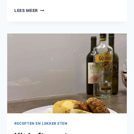
FRISSE
LEES MEER
SALADE
VAN
PARELCOUSCOUS
MET
ERWTEN
EN
BROCCOLI,
KIPKÖFTE
EN
SNELLE
TZATIKI
RECEPTEN EN LEKKER ETEN