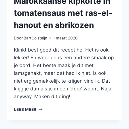
Marokkaanse kipköfte in
tomatensaus met ras-el-
hanout en abrikozen
Door
BartGolsteijn
1 maart 2020
Klinkt best goed dit recept he! Het is ook
lekker! En weer eens een andere smaak op
je bord. Het beste maak je dit met
lamsgehakt, maar dat had ik niet. Is ook
niet erg gemakkelijk te krijgen vind ik. Dat
krijg je dan als je in een ‘dorp’ woont. Naja,
anyway. Maken dit ding!
MAROKKAANSE
LEES MEER
KIPKÖFTE
IN
TOMATENSAUS