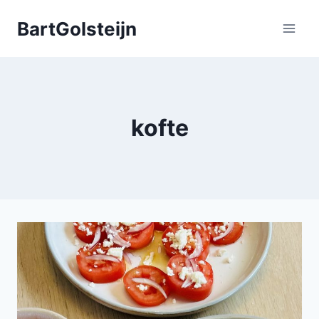
Doorgaan
BartGolsteijn
naar
inhoud
kofte