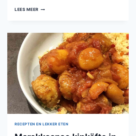
KIPKOFTE
LEES MEER
MET
ZELFGEMAAKTE
TZATZIKI,
GEPOFTE
AARDAPPEL
EN
GEGRILDE
LITTLE
GEM
RECEPTEN EN LEKKER ETEN