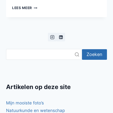
GEGRILDE
LEES MEER
STEAK
MET
GEKRUIDE
WITTE
BONEN,
GEPOFTE
TOMATEN,
TOMATENSALSA
Zoeken
EN
DRESSING
VAN
GEPOFTE
KNOFLOOK
Artikelen op deze site
Mijn mooiste foto’s
Natuurkunde en wetenschap