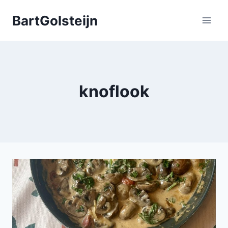
Doorgaan
BartGolsteijn
naar
inhoud
knoflook