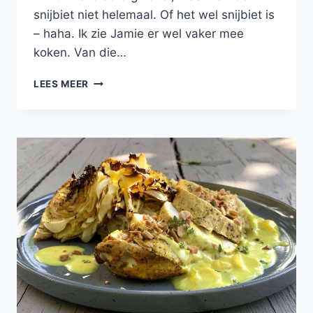
snijbiet niet helemaal. Of het wel snijbiet is
– haha. Ik zie Jamie er wel vaker mee
koken. Van die…
HARTIGE
LEES MEER
TAART
MET
VENKEL,
GELE
PAPRIKA
EN
SNIJBIET