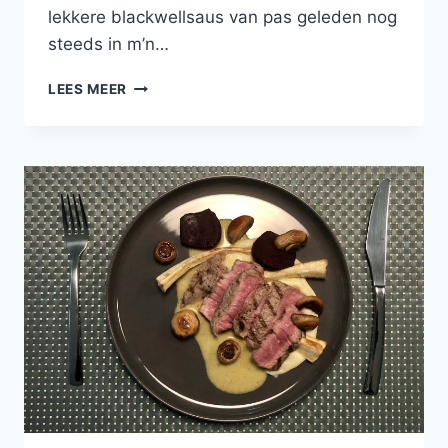
lekkere blackwellsaus van pas geleden nog
steeds in m’n…
GEGRILDE
LEES MEER
SPITSKOOL,
PUREE
VAN
GEPOFTE
AARDAPPEL,
KIP,
BLACKWELLSAUS
EN
GEROOSTERDE
AMANDELEN