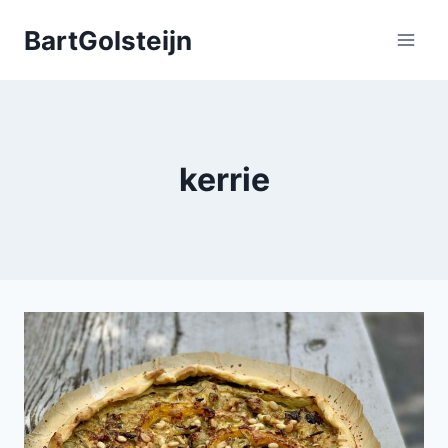
Doorgaan
BartGolsteijn
naar
inhoud
kerrie