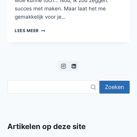
Moe kunne toch… Nou, ik zou zeggen:
succes met maken. Maar laat het me
gemakkelijk voor je…
KNOLSELDERIJPUREE
LEES MEER
MET
PADDENSTOELEN,
PASTINAAK,
BIETJES,
RIBEYE
EN
EEN
SAUS
Zoeken
VAN
KERRIE
EN
KNOLSELDERIJ
Artikelen op deze site