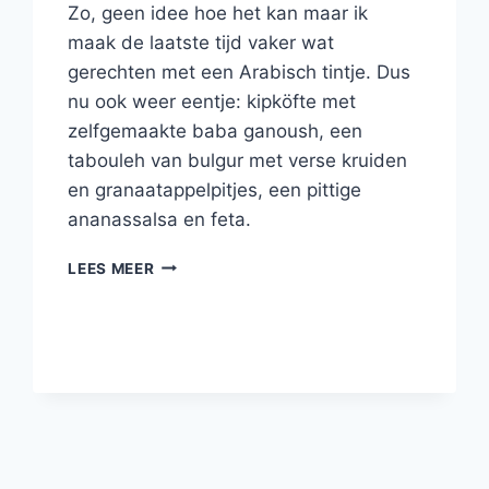
Zo, geen idee hoe het kan maar ik
maak de laatste tijd vaker wat
gerechten met een Arabisch tintje. Dus
nu ook weer eentje: kipköfte met
zelfgemaakte baba ganoush, een
tabouleh van bulgur met verse kruiden
en granaatappelpitjes, een pittige
ananassalsa en feta.
KIPKÖFTE
LEES MEER
MET
HONING
EN
PISTACHE,
TABOULEH
MET
VERSE
KRUIDEN
EN