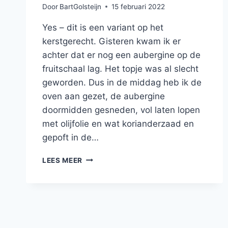
Door
BartGolsteijn
15 februari 2022
Yes – dit is een variant op het
kerstgerecht. Gisteren kwam ik er
achter dat er nog een aubergine op de
fruitschaal lag. Het topje was al slecht
geworden. Dus in de middag heb ik de
oven aan gezet, de aubergine
doormidden gesneden, vol laten lopen
met olijfolie en wat korianderzaad en
gepoft in de…
QUINOA
LEES MEER
MET
BABA
GANOUSH,
GEROOSTERDE
FLESPOMPOEN,
HONING