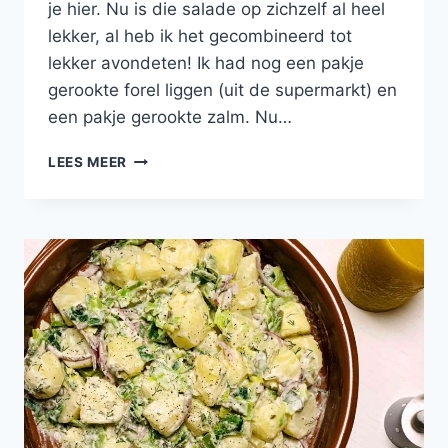
je hier. Nu is die salade op zichzelf al heel
lekker, al heb ik het gecombineerd tot
lekker avondeten! Ik had nog een pakje
gerookte forel liggen (uit de supermarkt) en
een pakje gerookte zalm. Nu…
AARDAPPELSALADE
LEES MEER
MET
PREI,
GEROOKTE
FOREL
EN
LITTLE
GEM