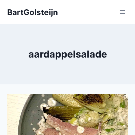
Doorgaan
BartGolsteijn
naar
inhoud
aardappelsalade