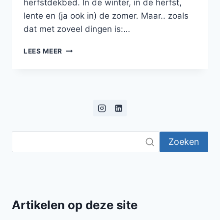
herfstdekbed. In de winter, in de herfst,
lente en (ja ook in) de zomer. Maar.. zoals
dat met zoveel dingen is:…
ZELFGEMAAKTE
LEES MEER
AARDAPPELSALADE
MET
MIERIKSWORTEL,
RODE
UI
EN
PREI
Zoeken
Artikelen op deze site