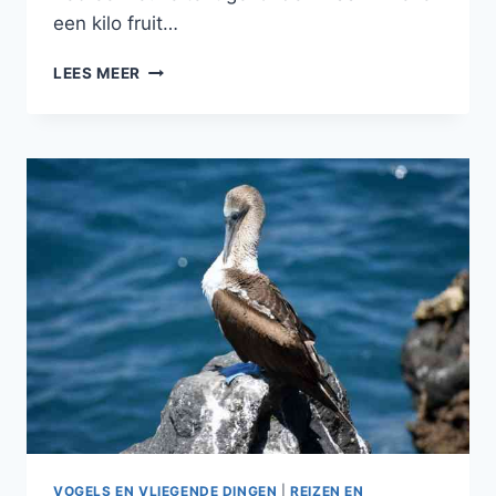
een kilo fruit…
UIT
LEES MEER
MIJN
BLOG:
NATIONAAL
PARK
COTOPAXI
VOGELS EN VLIEGENDE DINGEN
|
REIZEN EN