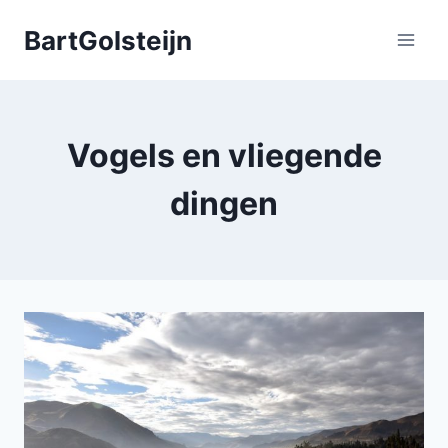
Doorgaan
BartGolsteijn
naar
inhoud
Vogels en vliegende
dingen