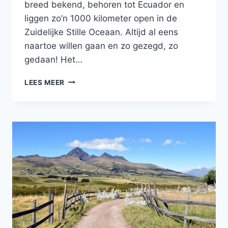
breed bekend, behoren tot Ecuador en
liggen zo’n 1000 kilometer open in de
Zuidelijke Stille Oceaan. Altijd al eens
naartoe willen gaan en zo gezegd, zo
gedaan! Het…
NATUUR
LEES MEER
OP
Z’N
MOOIST
OP
DE
GALAPAGOS
EILANDEN!