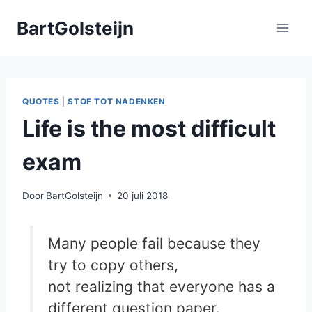
Doorgaan
BartGolsteijn
naar
inhoud
QUOTES
|
STOF TOT NADENKEN
Life is the most difficult
exam
Door
BartGolsteijn
20 juli 2018
Many people fail because they
try to copy others,
not realizing that everyone has a
different question paper.