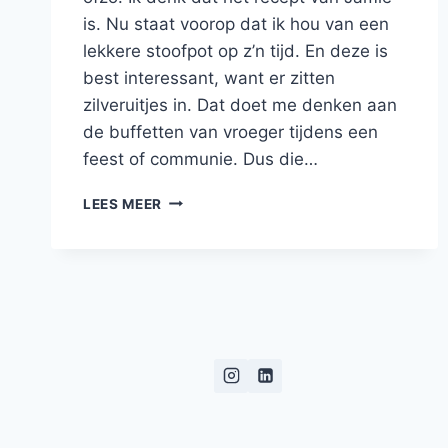
is. Nu staat voorop dat ik hou van een
lekkere stoofpot op z’n tijd. En deze is
best interessant, want er zitten
zilveruitjes in. Dat doet me denken aan
de buffetten van vroeger tijdens een
feest of communie. Dus die…
RUNDERSTOOF
LEES MEER
MET
GUINNESS,
ZILVERUITJES
EN
GROENTEN