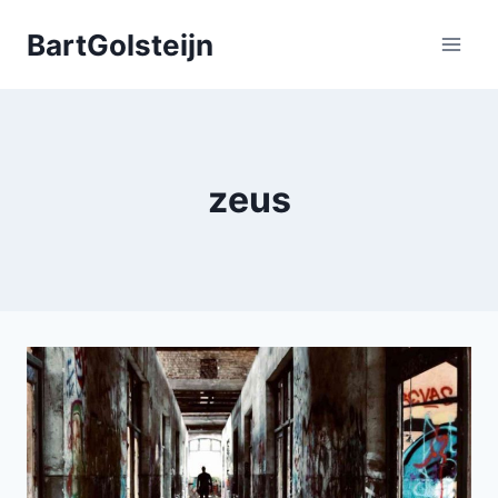
Doorgaan
BartGolsteijn
naar
inhoud
zeus