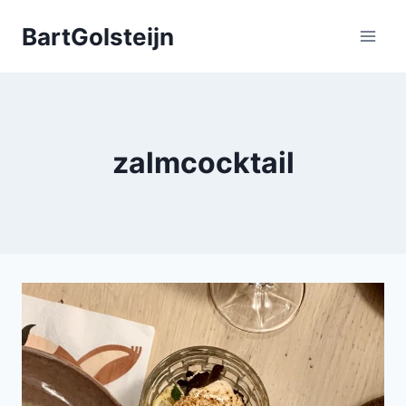
Doorgaan
BartGolsteijn
naar
inhoud
zalmcocktail