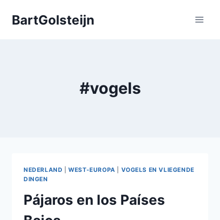
Doorgaan
BartGolsteijn
naar
inhoud
#vogels
NEDERLAND
|
WEST-EUROPA
|
VOGELS EN VLIEGENDE
DINGEN
Pájaros en los Países