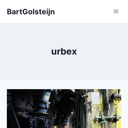
Doorgaan
BartGolsteijn
naar
inhoud
urbex