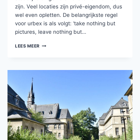
zijn. Veel locaties zijn privé-eigendom, dus
wel even opletten. De belangrijkste regel
voor urbex is als volgt: ‘take nothing but
pictures, leave nothing but…
URBEX
LEES MEER
–
EEN
VERLATEN
STAALFABRIEK
IN
LUIK