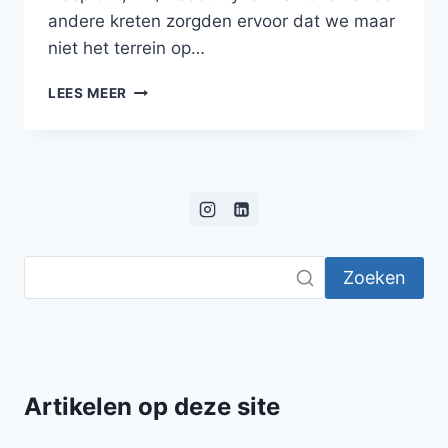
andere kreten zorgden ervoor dat we maar
niet het terrein op…
SINT
LEES MEER
JOZEFSHEIM
IN
SCHWALMTAL
–
OOK
KENT
SCHOOL
GENOEMD
Zoeken
Artikelen op deze site