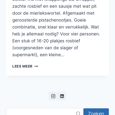
zachte rosbief en een sausje met wat pit
door de mieriekswortel. Afgemaakt met
geroosterde pistachenootjes. Goeie
combinatie, snel klaar en verrukkelijk. Wat
heb je allemaal nodig? Voor vier personen.
Een stuk of 16-20 plakjes rosbief
(voorgesneden van de slager of
supermarkt), een kleine…
BONBON
LEES MEER
VAN
ROSBIEF
MET
SLA,
APPEL,
MIERIKSWORTELSAUSJE
EN
PISTACHENOOTJES
Zoeken