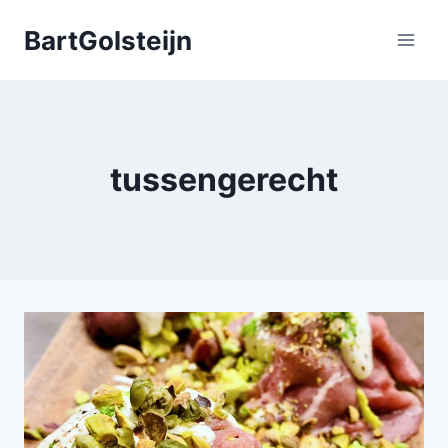
Doorgaan
BartGolsteijn
naar
inhoud
tussengerecht