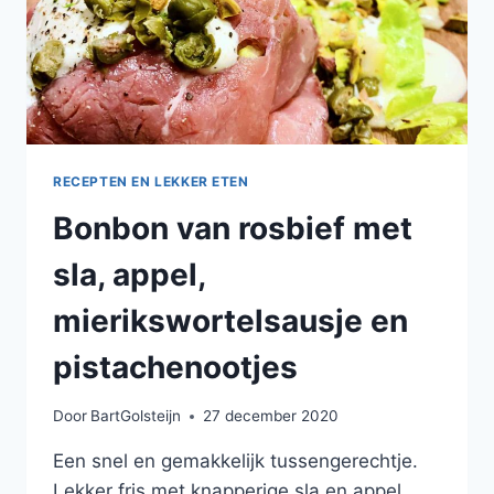
RECEPTEN EN LEKKER ETEN
Bonbon van rosbief met
sla, appel,
mierikswortelsausje en
pistachenootjes
Door
BartGolsteijn
27 december 2020
Een snel en gemakkelijk tussengerechtje.
Lekker fris met knapperige sla en appel,