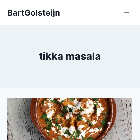
Doorgaan
BartGolsteijn
naar
inhoud
tikka masala