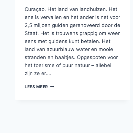
Curaçao. Het land van landhuizen. Het
ene is vervallen en het ander is net voor
2,5 miljoen gulden gerenoveerd door de
Staat. Het is trouwens grappig om weer
eens met guldens kunt betalen. Het
land van azuurblauw water en mooie
stranden en baaitjes. Opgespoten voor
het toerisme of puur natuur – allebei
zijn ze er….
BLOG:
LEES MEER
CURAÇAO
–
LAND
VAN
BAAITJES,
DE
TROEPIAAL