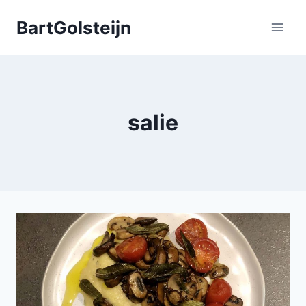
Doorgaan
BartGolsteijn
naar
inhoud
salie