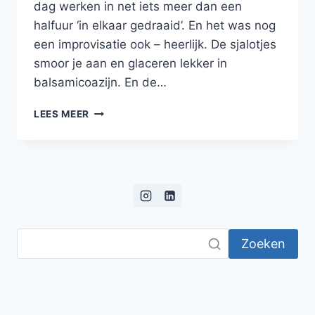
dag werken in net iets meer dan een
halfuur ‘in elkaar gedraaid’. En het was nog
een improvisatie ook – heerlijk. De sjalotjes
smoor je aan en glaceren lekker in
balsamicoazijn. En de…
RIBEYE
LEES MEER
STEAK
MET
RÖSTI,
GESMOORDE
WITLOF
EN
BALSAMICOSJALOTTEN
Zoeken