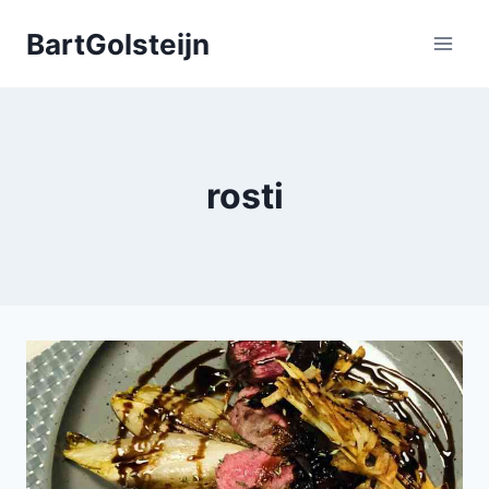
Doorgaan
BartGolsteijn
naar
inhoud
rosti