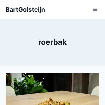
Doorgaan
BartGolsteijn
naar
inhoud
roerbak