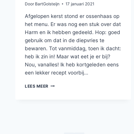
Door
BartGolsteijn
17 januari 2021
Afgelopen kerst stond er ossenhaas op
het menu. Er was nog een stuk over dat
Harm en ik hebben gedeeld. Hop: goed
gebruik om dat in de diepvries te
bewaren. Tot vanmiddag, toen ik dacht:
heb ik zin in! Maar wat eet je er bij?
Nou, vanalles! Ik heb kortgeleden eens
een lekker recept voorbij…
OSSENHAAS
LEES MEER
MET
FONDANTAARDAPPELEN,
GEMARINEERDE
RODE
UI,
CRÈME
VAN