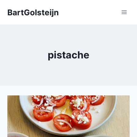
Doorgaan
BartGolsteijn
naar
inhoud
pistache