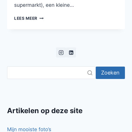
supermarkt), een kleine…
BONBON
LEES MEER
VAN
ROSBIEF
MET
SLA,
APPEL,
MIERIKSWORTELSAUSJE
EN
PISTACHENOOTJES
Zoeken
Artikelen op deze site
Mijn mooiste foto’s