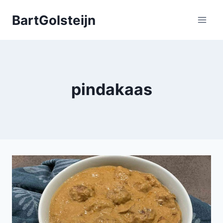
Doorgaan
BartGolsteijn
naar
inhoud
pindakaas