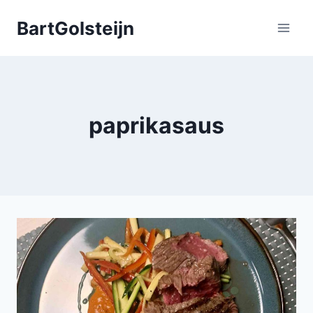
Doorgaan
BartGolsteijn
naar
inhoud
paprikasaus