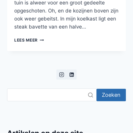
tuin is alweer voor een groot gedeelte
opgeschoten. Oh, en de kozijnen boven zijn
ook weer gebeitst. In mijn koelkast ligt een
steak bavette van een halve…
GEGRILDE
LEES MEER
BAVETTE
MET
SAUS
VAN
PAPRIKA
EN
SALADE
VAN
Zoeken
COURGETTE