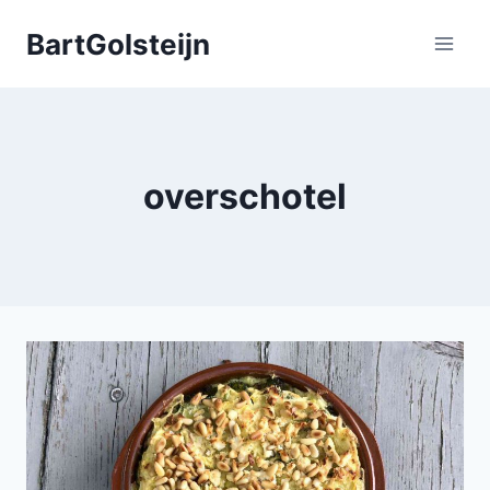
Doorgaan
BartGolsteijn
naar
inhoud
overschotel