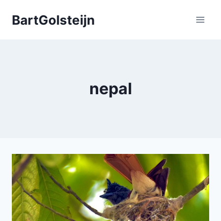
Doorgaan
BartGolsteijn
naar
inhoud
nepal