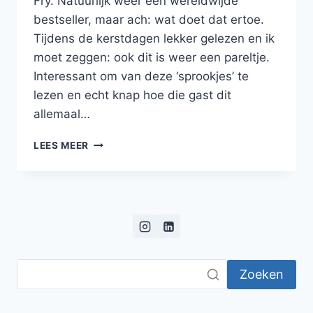
Fry. Natuurlijk weer een wereldwijde
bestseller, maar ach: wat doet dat ertoe.
Tijdens de kerstdagen lekker gelezen en ik
moet zeggen: ook dit is weer een pareltje.
Interessant om van deze ‘sprookjes’ te
lezen en echt knap hoe die gast dit
allemaal…
BLOG:
LEES MEER
TITANEN,
OLYMPIËRS,
NIMFEN
EN
HET
ONTSTAAN
VAN
DE
Zoeken
MENS
ENZO…