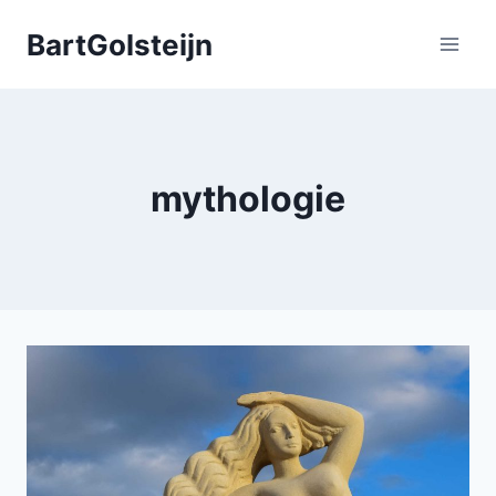
Doorgaan
BartGolsteijn
naar
inhoud
mythologie