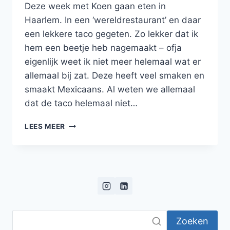
Deze week met Koen gaan eten in
Haarlem. In een ‘wereldrestaurant’ en daar
een lekkere taco gegeten. Zo lekker dat ik
hem een beetje heb nagemaakt – ofja
eigenlijk weet ik niet meer helemaal wat er
allemaal bij zat. Deze heeft veel smaken en
smaakt Mexicaans. Al weten we allemaal
dat de taco helemaal niet…
TACO
LEES MEER
GEVULD
MET
BONEN
EN
TOMATENSALSA,
PIKANTE
TOMATENSAUS,
AVOCADO,
Zoeken
GEGRILDE