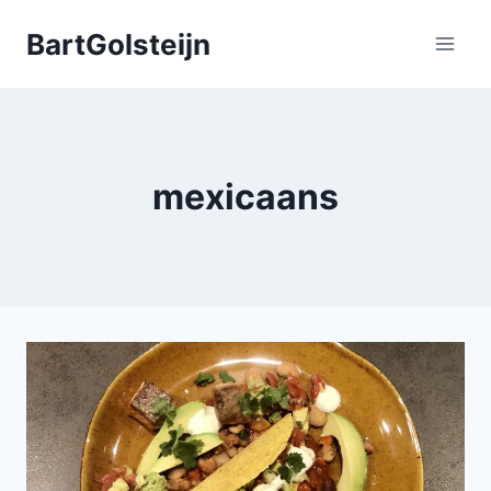
Doorgaan
BartGolsteijn
naar
inhoud
mexicaans