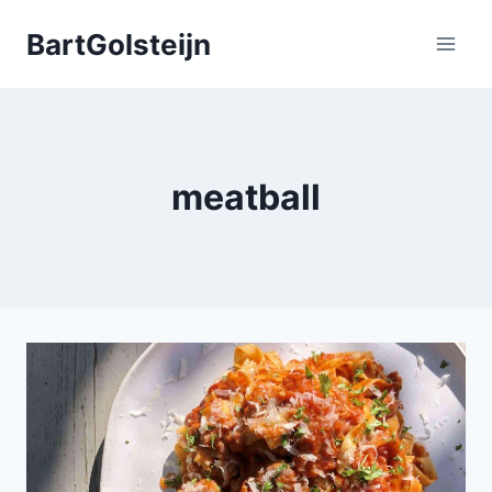
Doorgaan
BartGolsteijn
naar
inhoud
meatball