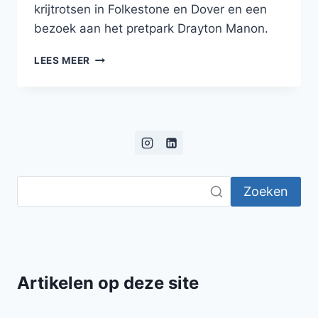
krijtrotsen in Folkestone en Dover en een
bezoek aan het pretpark Drayton Manon.
BLOG:
LEES MEER
ROADTRIP
DOOR
HET
HART
VAN
ENGELAND
Zoeken
Artikelen op deze site