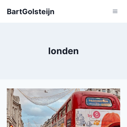
Doorgaan
BartGolsteijn
naar
inhoud
londen