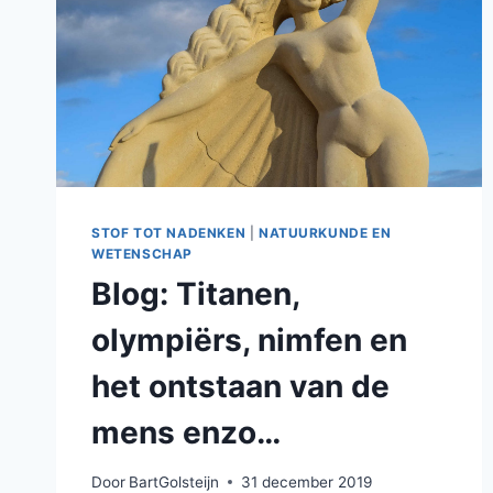
STOF TOT NADENKEN
|
NATUURKUNDE EN
WETENSCHAP
Blog: Titanen,
olympiërs, nimfen en
het ontstaan van de
mens enzo…
Door
BartGolsteijn
31 december 2019