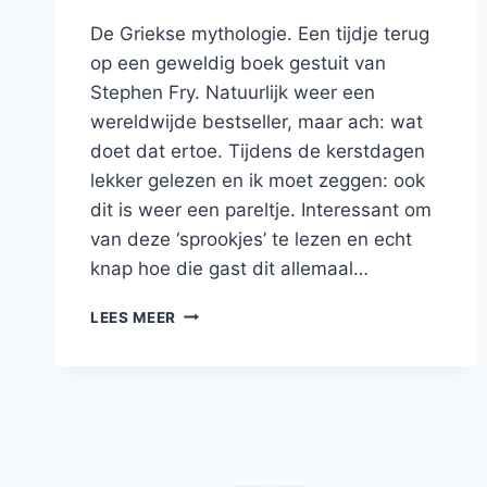
De Griekse mythologie. Een tijdje terug
op een geweldig boek gestuit van
Stephen Fry. Natuurlijk weer een
wereldwijde bestseller, maar ach: wat
doet dat ertoe. Tijdens de kerstdagen
lekker gelezen en ik moet zeggen: ook
dit is weer een pareltje. Interessant om
van deze ‘sprookjes’ te lezen en echt
knap hoe die gast dit allemaal…
BLOG:
LEES MEER
TITANEN,
OLYMPIËRS,
NIMFEN
EN
HET
ONTSTAAN
VAN