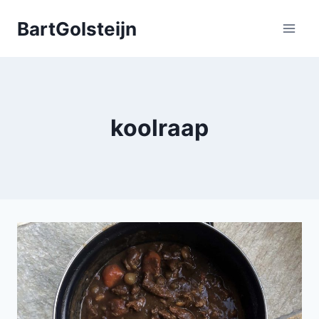
Doorgaan
BartGolsteijn
naar
inhoud
koolraap