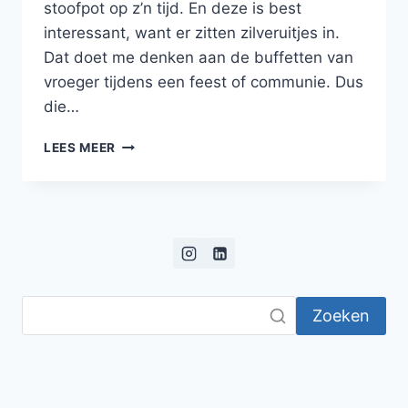
stoofpot op z’n tijd. En deze is best
interessant, want er zitten zilveruitjes in.
Dat doet me denken aan de buffetten van
vroeger tijdens een feest of communie. Dus
die…
RUNDERSTOOF
LEES MEER
MET
GUINNESS,
ZILVERUITJES
EN
GROENTEN
Zoeken