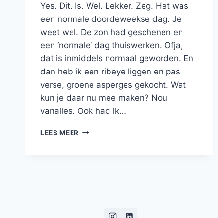
Yes. Dit. Is. Wel. Lekker. Zeg. Het was
een normale doordeweekse dag. Je
weet wel. De zon had geschenen en
een ‘normale’ dag thuiswerken. Ofja,
dat is inmiddels normaal geworden. En
dan heb ik een ribeye liggen en pas
verse, groene asperges gekocht. Wat
kun je daar nu mee maken? Nou
vanalles. Ook had ik…
RIBEYE
LEES MEER
STEAK
MET
KNOFLOOKPUREE,
SAUS
MET
PADDENSTOELEN
EN
GROENE