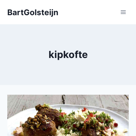
Doorgaan
BartGolsteijn
naar
inhoud
kipkofte