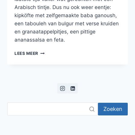
Arabisch tintje. Dus nu ook weer eentje:
kipköfte met zelfgemaakte baba ganoush,
een tabouleh van bulgur met verse kruiden
en granaatappelpitjes, een pittige
ananassalsa en feta.
KIPKÖFTE
LEES MEER
MET
HONING
EN
PISTACHE,
TABOULEH
MET
VERSE
KRUIDEN
Zoeken
EN
BABA
GANOUSH