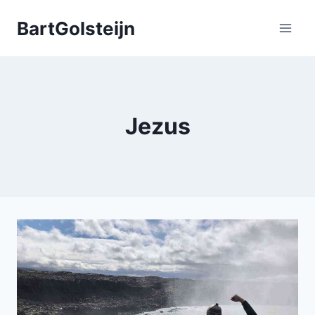
Doorgaan
BartGolsteijn
naar
inhoud
Jezus