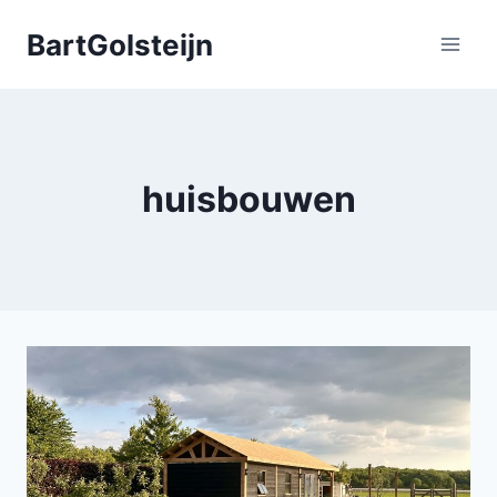
Doorgaan
BartGolsteijn
naar
inhoud
huisbouwen