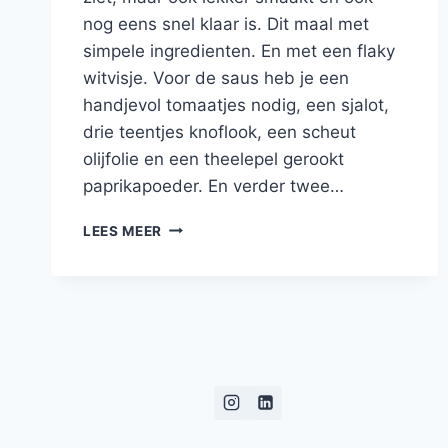
nog eens snel klaar is. Dit maal met
simpele ingredienten. En met een flaky
witvisje. Voor de saus heb je een
handjevol tomaatjes nodig, een sjalot,
drie teentjes knoflook, een scheut
olijfolie en een theelepel gerookt
paprikapoeder. En verder twee…
ZOETE
LEES MEER
AARDAPPEL
MER
GEGRILDE
ASPERGES,
TOMATENSAUS
EN
HEEK