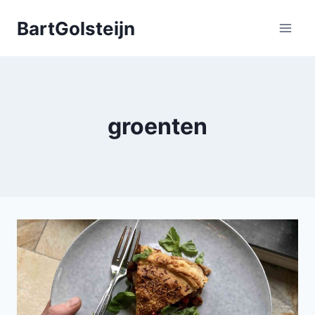
Doorgaan
BartGolsteijn
naar
inhoud
groenten