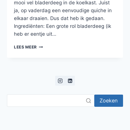
mooi vel bladerdeeg in de koelkast. Juist
ja, op vaderdag een eenvoudige quiche in
elkaar draaien. Dus dat heb ik gedaan.
Ingrediënten: Een grote rol bladerdeeg (ik
heb er eentje uit…
PITTIGE
LEES MEER
QUICHE
MET
UI,
PAPRIKA,
AUBERGINE
EN
COURGETTE
Zoeken