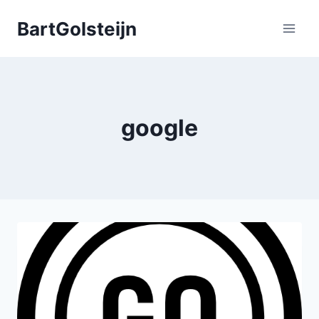
Doorgaan
BartGolsteijn
naar
inhoud
google