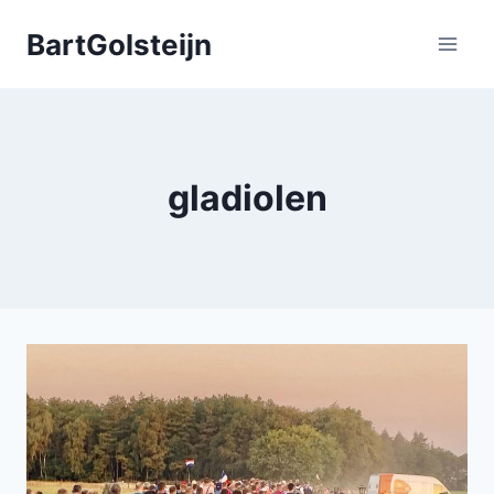
Doorgaan
BartGolsteijn
naar
inhoud
gladiolen