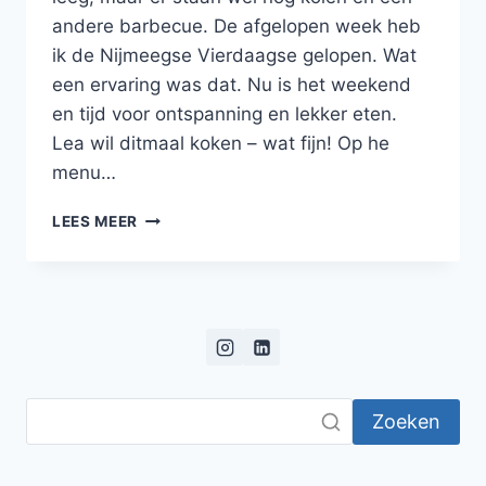
andere barbecue. De afgelopen week heb
ik de Nijmeegse Vierdaagse gelopen. Wat
een ervaring was dat. Nu is het weekend
en tijd voor ontspanning en lekker eten.
Lea wil ditmaal koken – wat fijn! Op he
menu…
GEZONDE
LEES MEER
ZALMBURGER
MET
INGELEGDE
RODE
UI,
AVOCADO,
KOMKOMMER
EN
Zoeken
CITROENMAYO