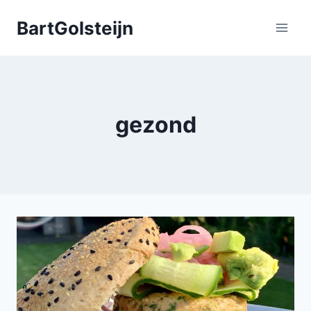
Doorgaan
BartGolsteijn
naar
inhoud
gezond