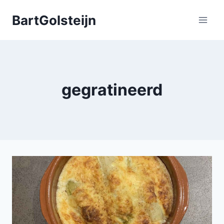
Doorgaan
BartGolsteijn
naar
inhoud
gegratineerd