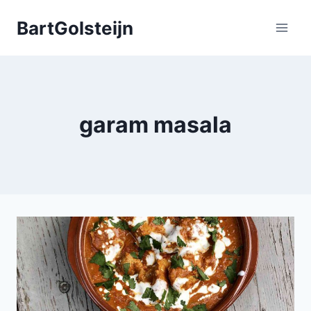
Doorgaan
BartGolsteijn
naar
inhoud
garam masala