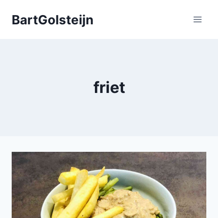
Doorgaan
BartGolsteijn
naar
inhoud
friet