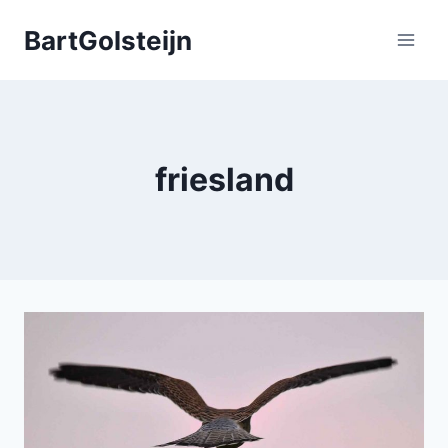
Doorgaan
BartGolsteijn
naar
inhoud
friesland